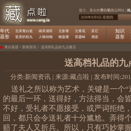
最大、最全的
青白瓷
藏品网站 |
藏
2026年8月6日 星期四
年代
知识
北宋青白瓷
南宋湖田
元影青
元青花
其它
器形
器形
瓷质的枕头
人物动物
碗盘碟
茶盏钵
酒壶
青白瓷器
>
新闻资讯
>
送高档礼品的九点建议
送高档礼品的九
分类:
新闻资讯
| 来源:藏点啦 | 发布时间:2014/3
送礼之所以称为艺术，关键是一个“
的最后一环，送得好，方法得当，会
不好，受礼者不愿接受，或严词拒绝
回，都只会令送礼者十分尴尬。弄得
赔了夫人又折兵。所以，只有巧妙掌