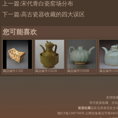
上一篇:
宋代青白瓷窑场分布
下一篇:
高古瓷器收藏的四大误区
您可能喜欢
北
北
南
宋
宋
宋
元
青
景
宝
白
德
型
瓷
镇
点
温
窑
彩
酒
青
藏品编号:C302
藏品编号:C0228
藏品编号:C0169
藏品编号:C01
瓷
壶
白
枕
繁
瓷
昌
瓜
窑
棱
执
友情链
壶
宋代瓷器收藏、古玩
瓷器收藏
品应当具有历史文
赣ICP备12007760号 公网安备案证字第44031