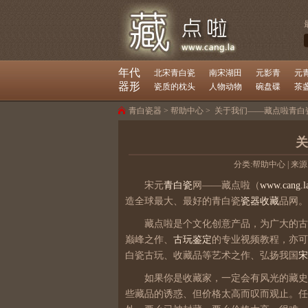
年代
北宋青白瓷
南宋湖田
元影青
元
器形
瓷质的枕头
人物动物
碗盘碟
茶
青白瓷器
>
帮助中心
>
关于我们——藏点啦青白
关
分类:
帮助中心
| 来源
宋元
青白瓷
网——藏点啦（
www.cang.l
造全球最大、最好的青白瓷
瓷器收藏
品网。
藏点啦是个文化创意产品，为广大的古
巅峰之作、
古玩鉴定
的专业视频教程，亦可
白瓷古玩、收藏品等艺术之作、弘扬我国
宋
如果你是收藏家，一定会有风光的藏史
些藏品的诱惑、但价格太高而叹而观止。任