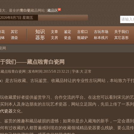
最大、最全的
青白瓷
藏品网站 |
藏品区
2026年8月7日 星期五
知识
青花
其它
文章
鉴定
古窑口
古玩市场
关于我们
器形
盏钵
酒壶
文房
瓷盒
瓶罐炉
标本残片
其它器形
瓷网
于我们——藏点啦青白瓷网
:藏点啦青白瓷网 | 发布时间:2015/5/8 23:32:21 | 字体:
大
正常
a
）是古玩收藏、古玩鉴赏、收藏品转让的专业性古玩网站，本站致力于
玩收藏爱好者提供鉴赏学习、合作交流的平台。在这您可以看到宋元的艺
买到本人及身边朋友的古玩艺术瓷器，网站立足国内，先后上传了一系列
代瓷器
文化。
、鉴赏的雅趣和藏品破损的遗憾；如果你是步入藏海的新手，一定会遇到
何有过收藏的人都普遍感到现在的收藏领域精品瓷器要么残缺、要么流传