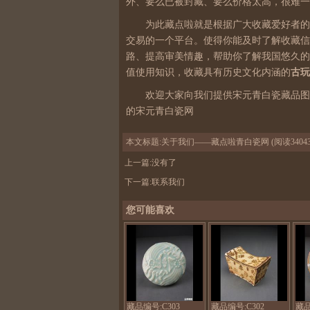
外、要么已被封藏、要么价格太高，很难一
为此藏点啦就是根据广大收藏爱好者的
交易的一个平台。使得你能及时了解收藏信
路、提高审美情趣，帮助你了解我国悠久的
值使用知识，收藏具有历史文化内涵的
古玩
欢迎大家向我们提供宋元青白瓷藏品图
的宋元青白瓷网
本文标题:
关于我们——藏点啦青白瓷网
(阅读3404
上一篇:没有了
下一篇:
联系我们
您可能喜欢
宋
北
元
宋
湖
元
田
宝
窑
型
双
点
凤
彩
藏品编号:C303
藏品编号:C302
藏品