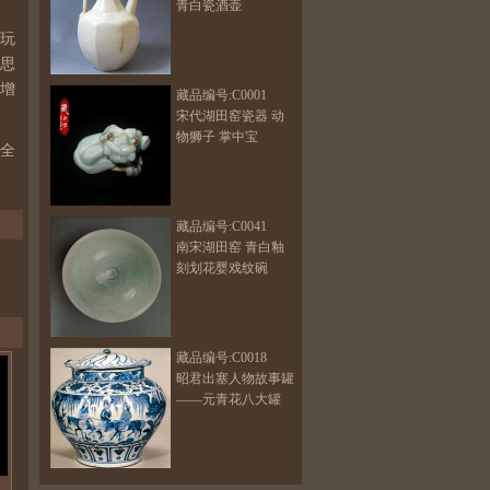
青白瓷酒壶
玩
思
增
藏品编号:C0001
宋代湖田窑瓷器 动
物狮子 掌中宝
全
藏品编号:C0041
南宋湖田窑 青白釉
刻划花婴戏纹碗
藏品编号:C0018
宋
昭君出塞人物故事罐
代
——元青花八大罐
影
青
狻
猊
盖