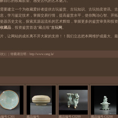
解自己的收藏欲望、感受古代的艺术魅力。
需要建立一个为收藏爱好者提供古玩鉴赏、古玩知识、古玩拍卖资讯、古
息，学习鉴定技术，掌握交易行情，提高鉴赏水平，使你陶冶心智、开拓
瓷器历史文化，探索其源远流长的艺术辉煌，掌握更多的鉴赏审美和投资
收藏品
，投资鉴赏首选“藏点啦”
古玩网
。
片，让网站的成长离不开大家的支持！！我们立志把本网维护成最大、最
3次) | | 转载请注明：
http://www.cang.la/
南
北
宋
宋
宋
代
湖
湖
湖
田
田
田
窑
窑
窑
六
剃
狮
盆
花
驮
编号:C301
藏品编号:
藏品编号:C0299
藏品编号:C0298