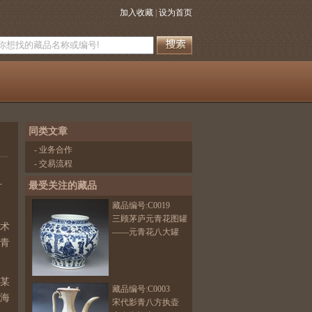
加入收藏
|
设为首页
同类文章
-
业务合作
-
交易流程
最受关注的藏品
打
藏品编号:C0019
三顾茅庐元青花图罐
术
——元青花八大罐
青
某
藏品编号:C0003
海
宋代影青八方执壶