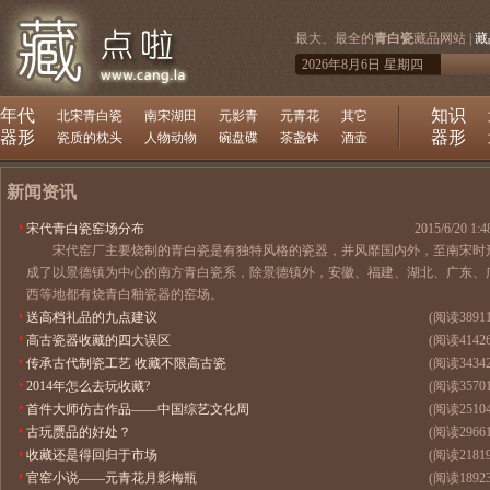
最大、最全的
青白瓷
藏品网站 |
藏
2026年8月6日 星期四
年代
知识
北宋青白瓷
南宋湖田
元影青
元青花
其它
器形
器形
瓷质的枕头
人物动物
碗盘碟
茶盏钵
酒壶
新闻资讯
宋代青白瓷窑场分布
2015/6/20 1:4
宋代窑厂主要烧制的青白瓷是有独特风格的瓷器，并风靡国内外，至南宋时
成了以景德镇为中心的南方青白瓷系，除景德镇外，安徽、福建、湖北、广东、
西等地都有烧青白釉瓷器的窑场。
送高档礼品的九点建议
(阅读3891
高古瓷器收藏的四大误区
(阅读4142
传承古代制瓷工艺 收藏不限高古瓷
(阅读3434
2014年怎么去玩收藏?
(阅读3570
首件大师仿古作品——中国综艺文化周
(阅读2510
古玩赝品的好处？
(阅读2966
收藏还是得回归于市场
(阅读2181
官窑小说——元青花月影梅瓶
(阅读1892