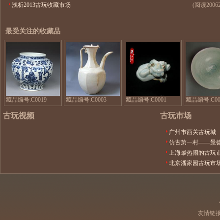
浅析2013古玩收藏市场
(阅读2006
最受关注的收藏品
三
宋
宋
顾
代
代
茅
影
湖
庐
青
田
元
八
窑
青
方
瓷
花
执
器
藏品编号:C0019
藏品编号:C0003
藏品编号:C0001
藏品编号:C00
图
壶
动
古玩视频
古玩市场
罐
青
物
——
白
狮
广州市西关古玩城
元
瓷
子
仿古第一村——景
青
酒
掌
花
壶
中
上海最热闹的古玩
八
宝
北京潘家园古玩市
大
罐
友情链