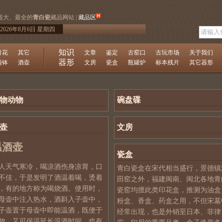
最大、最全的
青白瓷
藏品网站 |
藏品区
2026年8月6日 星期四
知识
青花
其它
文章
鉴定
古窑口
古玩市场
关于我们
器形
盏钵
酒壶
文房
瓷盒
瓶罐炉
标本残片
其它器形
物动物
碗盘碟
壶
文房
温酒壶
瓷盒
人天气寒冷，喝凉酒伤身凉胃，口
青白瓷盒在宋代相当盛行，景德镇
不佳，于是发明了酒温着喝，烫着
田窑之外，福建闽南、闽北各地青
，有的地方称为喝烧酒。使用时，
瓷窑均擅此类印花盒，推测为油盒
母壶中注入热水，酒斟入子壶中，
粉盒、香盒、药盒之用，不但宋墓
子壶置于母壶中即能温酒，既便于
经常出现，也是外销至日本、菲律
放，又可保温延长温酒时间。也有