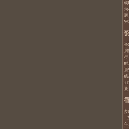
朝
为
瓶
宋
瓷
肩
行
时
唐
线
们
要
梦
（
午