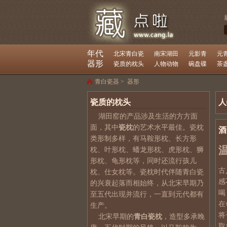
年代
北宋青白瓷
南宋湖田
元影青
元
器形
瓷质的枕头
人物动物
碗盘碟
茶
青白瓷器
>
器形
瓷质的枕头
人
湖田窑
的产品涉及生活的方方面
面，其中
瓷枕
的艺术水平最佳。瓷枕
酒
类形制多样，有马鞍形枕、长方形
枕、叶形枕、蟠龙形枕、虎形枕、狮
形枕、龟形枕等，同时还流行孩儿
古
枕、仕女枕等。瓷枕时代伴随
青白瓷
感
的兴衰起落而相始终，从北宋早期乃
喝
至五代出现并流行，一直到元代都有
在
生产。
将
北宋早期的
青白瓷枕
，造型多承晚
取