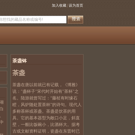
加入收藏
|
设为首页
茶盏钵
茶盏
茶盏在唐以前就已有记载，《博雅》
说："盏杯子"宋代时开始有"茶杯"之
名。陆游就曾写过：“藤杖有时缘石
湖
瞪，风炉随处置茶杯”的诗句。现代人
白
多称茶杯或茶盏。茶盏是饮茶的用
、
具。它的基本器型为敞口小足，斜直
中
壁，一般比饭碗小，比酒杯大。据考
古或文献资料证明，瓷盏在东晋时已