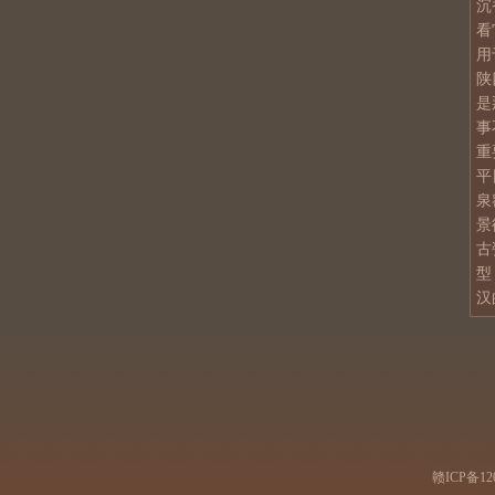
沉
看
用
陕
是
事
重
平
泉
景
古
型
汉
赣ICP备12