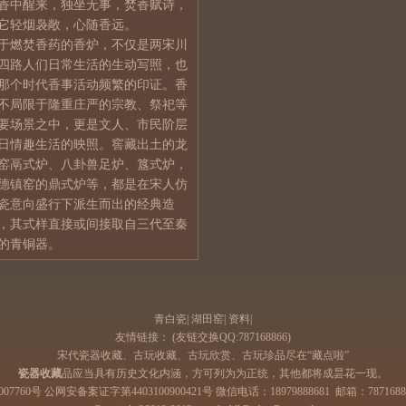
香中醒来，独坐无事，焚香赋诗，
它轻烟袅敞，心随香远。
于燃焚香药的香炉，不仅是两宋川
四路人们日常生活的生动写照，也
那个时代香事活动频繁的印证。香
不局限于隆重庄严的宗教、祭祀等
要场景之中，更是文人、市民阶层
日情趣生活的映照。窖藏出土的龙
窑鬲式炉、八卦兽足炉、簋式炉，
德镇窑的鼎式炉等，都是在宋人
仿
瓷
意向盛行下派生而出的经典造
，其式样直接或间接取自三代至秦
的青铜器。
青白瓷
|
湖田窑
|
资料
|
友情链接：
(友链交换QQ:787168866)
宋代瓷器收藏、古玩收藏、古玩欣赏、古玩珍品尽在“藏点啦”
瓷器收藏
品应当具有历史文化内涵，方可列为为正统，其他都将成昙花一现。
007760号 公网安备案证字第4403100900421号 微信电话：18979888681 邮箱：
787168