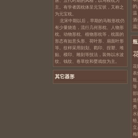
唐、五代时期的风格，以马鞍枕为
的
主。有学者因枕体呈元宝状，又称之
温
为元宝枕。
酒
北宋中期以后，早期的马鞍形枕仍
温
有少量烧造，流行几何形枕、人物形
枕、动物形枕、植物形枕等，枕面的
形态有如意头形、荷叶形、扇面叶形
瓶
等。纹样采用刻划、戳印、捏塑、堆
花
贴、模印、雕刻等技法，装饰以水波
纹、钱纹、卷草纹和婴戏纹为主。
花
表
其它器形
瓶
等
部
造
秀
水
给
立
梅