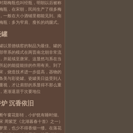
时期梅瓶也叫经瓶，明朝以后被称
梅瓶．在宋朝，民间生产了很多梅
，一般在大小酒铺里都能见到。南
梅瓶：多为窄肩、瘦长的鸡腿式。
瓷罐
罐以景德镇窑的制品为最佳。罐的
部带系的模式在两晋南北朝非常流
，并延续至唐宋。这显然与系在当
所起的能提能挂的作用有关。到了
宋，烧造技术进一步提高，器物的
条美与彩瓷罐。瓷罐美日益受到人
重视，才让肩部的系显得不那么重
，逐渐退居于次要地位
香炉
沉香依旧
断午窗花影转，小炉犹有睡时烟。
宋 周紫芝《北湖暮春十首》之一）
梦里，也少不得香烟一缕。在落花