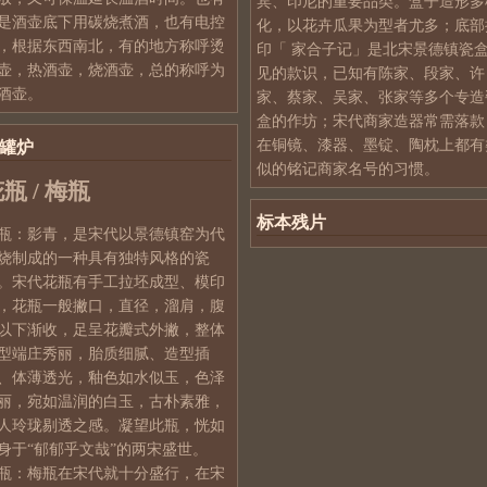
宾、印尼的重要品类。盒子造形多
是酒壶底下用碳烧煮酒，也有电控
化，以花卉瓜果为型者尤多；底部
，根据东西南北，有的地方称呼烫
印「 家合子记」是北宋景德镇瓷
壶，热酒壶，烧酒壶，总的称呼为
见的款识，已知有陈家、段家、许
酒壶。
家、蔡家、吴家、张家等多个专造
盒的作坊；宋代商家造器常需落款
在铜镜、漆器、墨锭、陶枕上都有
罐炉
似的铭记商家名号的习惯。
瓶 /
梅瓶
标本残片
瓶：影青，是宋代以景德镇窑为代
烧制成的一种具有独特风格的瓷
。宋代花瓶有手工拉坯成型、模印
，花瓶一般撇口，直径，溜肩，腹
以下渐收，足呈花瓣式外撇，整体
型端庄秀丽，胎质细腻、造型插
、体薄透光，釉色如水似玉，色泽
丽，宛如温润的白玉，古朴素雅，
人玲珑剔透之感。凝望此瓶，恍如
身于“郁郁乎文哉”的两宋盛世。
瓶：梅瓶在宋代就十分盛行，在宋