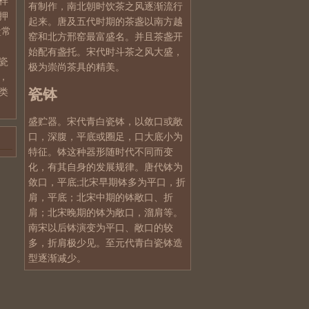
样
有制作，南北朝时饮茶之风逐渐流行
押
起来。唐及五代时期的茶盏以南方越
盒常
窑和北方邢窑最富盛名。并且茶盏开
始配有盏托。宋代时斗茶之风大盛，
瓷
极为崇尚茶具的精美。
，
瓷钵
类
盛贮器。宋代青白瓷钵，以敛口或敞
口，深腹，平底或圈足，口大底小为
特征。钵这种器形随时代不同而变
化，有其自身的发展规律。唐代钵为
敛口，平底;北宋早期钵多为平口，折
肩，平底；北宋中期的钵敞口、折
肩；北宋晚期的钵为敞口，溜肩等。
南宋以后钵演变为平口、敞口的较
多，折肩极少见。至元代青白瓷钵造
型逐渐减少。