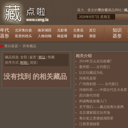
最大、最全的
青白瓷
藏品网站 |
藏
2026年8月7日 星期五
年代
知识
北宋青白瓷
南宋湖田
元影青
元青花
其它
器形
器形
瓷质的枕头
人物动物
碗盘碟
茶盏钵
酒壶
青白瓷器
>
所有藏品
相关介绍
藏品筛选:
全部
|
鉴赏
|
转让
|
馆藏
2014年怎么去玩收藏?
排序方式:
时间↑
浏览↑
婺州窑——古代窑口
以古玩藏品为礼
没有找到 的相关藏品
河南巩县窑
广州西村窑 —— 古代窑口
河南钧窑——中国古代五大名窑
四川唐代邛窑
闲谈陶瓷收藏入门
关于我们——藏点啦青白瓷网
北京潘家园古玩市场
青白瓷之景德镇湖田窑
江西景德镇窑