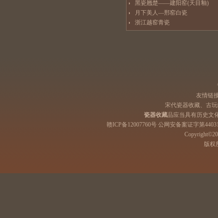
黑瓷翘楚——建阳窑(天目釉)
月下美人—邢窑白瓷
浙江越窑青瓷
友情链
宋代瓷器收藏、古玩
瓷器收藏
品应当具有历史文
赣ICP备12007760号 公网安备案证字第44031
Copyright©201
版权所