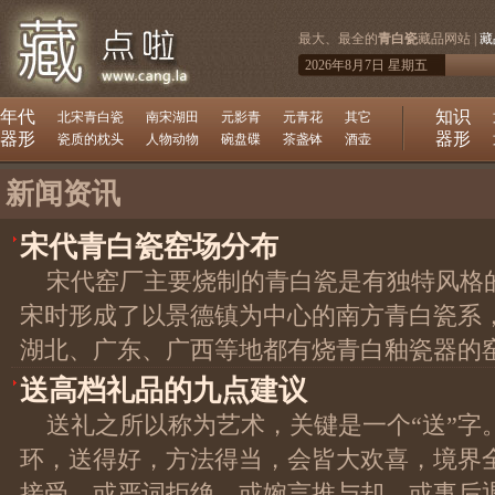
最大、最全的
青白瓷
藏品网站 |
藏
2026年8月7日 星期五
年代
知识
北宋青白瓷
南宋湖田
元影青
元青花
其它
器形
器形
瓷质的枕头
人物动物
碗盘碟
茶盏钵
酒壶
新闻资讯
宋代青白瓷窑场分布
宋代窑厂主要烧制的青白瓷是有独特风格
宋时形成了以景德镇为中心的南方青白瓷系
湖北、广东、广西等地都有烧青白釉瓷器的
送高档礼品的九点建议
送礼之所以称为艺术，关键是一个“送”字
环，送得好，方法得当，会皆大欢喜，境界
接受，或严词拒绝，或婉言推与却，或事后