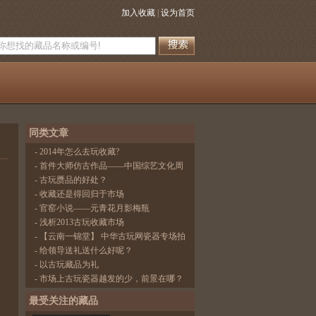
加入收藏
|
设为首页
同类文章
-
2014年怎么去玩收藏?
-
首件大师仿古作品——中国综艺文化周
-
古玩赝品的好处？
-
收藏还是得回归于市场
-
官窑小说——元青花月影梅瓶
-
浅析2013古玩收藏市场
-
【云南一锦堂】 中华古玩网瓷器专场拍
卖
-
给领导送礼送什么好呢？
-
以古玩藏品为礼
-
市场上古玩瓷器越发的少，前景在哪？
最受关注的藏品