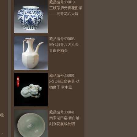
藏品编号:C0019
三顾茅庐元青花图罐
——元青花八大罐
藏品编号:C0003
宋代影青八方执壶
青白瓷酒壶
藏品编号:C0001
宋代湖田窑瓷器 动
物狮子 掌中宝
藏品编号:C0041
收
南宋湖田窑 青白釉
刻划花婴戏纹碗
，