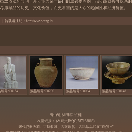
出土地址和时间，并可作为某一
窑口
的重要参照物，很可能就具有较高的
考虑藏品的历史、文化价值，而更看重的是大众的趋同性和经济价值。
 | | 转载请注明：
http://www.cang.la/
元
北
北
代
宋
宋
影
青
青
青
白
白
瓷
瓷
瓷
器
罐
白
青
双
釉
编号:C0154
藏品编号:C0200
藏品编号:C0034
藏品编号:C0148
白
系
印
釉
耳
花
罗
繁
小
汉
昌
碗
青白瓷
|
湖田窑
|
资料
|
佛
窑
友情链接：
(友链交换QQ:787168866)
像
宋代瓷器收藏、古玩收藏、古玩欣赏、古玩珍品尽在“藏点啦”