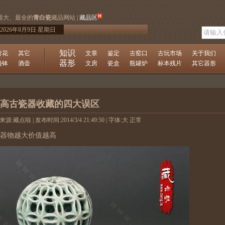
最大、最全的
青白瓷
藏品网站 |
藏品区
2026年8月9日 星期日
知识
青花
其它
文章
鉴定
古窑口
古玩市场
关于我们
器形
盏钵
酒壶
文房
瓷盒
瓶罐炉
标本残片
其它器形
高古瓷器收藏的四大误区
 来源:藏点啦 | 发布时间:2014/3/4 21:49:50 | 字体:
大
正常
器物越大价值越高