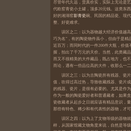
尽管年代久远，货真价实，实际上无论是艺
代欧窑青瓷小土罐，顶多20元钱。这类东
好的湘湖窑
影青瓷
碗、民国的精品瓷、现代
整、好瓷难求。
误区之二：以为器物越大经济价值越高
巧为名”，有的陶瓷物件虽小，但由于是精
近百万；而同时代的一件200件大瓶，价
握，拍出了千万元的天价。当然，此类藏品
而又不很精美的大件藏品，既占地方，也不
而论，遇有一些品位高的大件，收那么一二
误区之三：以为古陶瓷所有残器、瓷片
值，吹得过高过热，导致收藏残器、瓷片成
的残器、瓷片，是很有必要的。尤其是作为
作为一般的陶瓷爱好者和普通藏者，如果贪
瓷收藏者从起步之日就应该有精品意识，量
那些有特色、稀少和有代表性的器物，才可
误区之四：以为上了文物等级的器物就
样，从国家馆藏文物角度来说，自然是等级