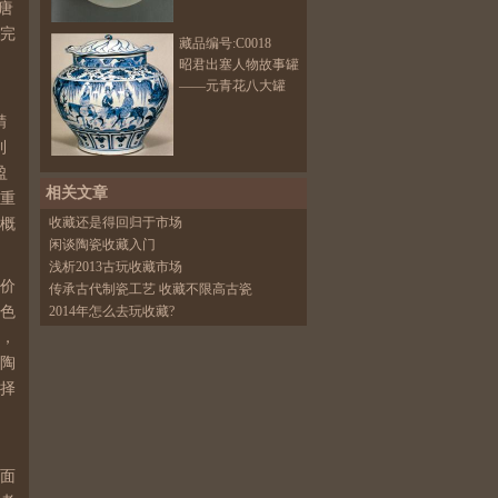
唐
相完
藏品编号:C0018
昭君出塞人物故事罐
——元青花八大罐
精
到
盈
相关文章
重
收藏还是得回归于市场
概
闲谈陶瓷收藏入门
浅析2013古玩收藏市场
价
传承古代制瓷工艺 收藏不限高古瓷
色
2014年怎么去玩收藏?
，
陶
择
面