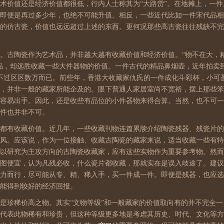
术价值还是经济价值都很低，行内人士称其为“大路货”。在地摊上，一件
西即便是再过多少年，也绝不可能升值。相反，一些近代比如一件宋代品
的仿古瓷，价值也远远超过上述的东西。更何况那些高古瓷往往残缺不完
。古陶瓷作为艺术品，并非越大越有收藏价值和经济价值。“物不在大，
品，却远胜收藏一些大件器物的价值。一件古代的精品鼻烟壶，近年拍卖
值不过区区数万而已。前些年，香港大收藏家仇氏的一件成化斗彩杯，小可
，并非一般的藏家所能企及的。眼下普通人家居室尚不宽裕，摆上那些笨
容易出手。因此，还是收些有品位的小件器物来得合算。当然，也不可一
件也并非不可。
都有收藏价值。近几年，一些收藏刊物连篇累牍介绍陶瓷残器、残瓷片的
风。应该说，作为一位接触、收藏古陶瓷的藏家来说，适当收藏一些有特
以研究为主攻方向的古陶瓷收藏家，应有这些实物作为重要参考物。然而
图便宜，认为凡残必收，什么瓷片都收藏，那就实在是误入歧途了。建议
力而行，尽可能从专、精、稀入手，买一件成一件。即便是残器，也应选
能得到较好的经济回报。
是珍稀价高之物。其实“文物等级”和一般藏家的价值取向有的并不完全一
代表此物稀有和珍贵，但这种等级更多地是考虑其历史、时代、文化等方