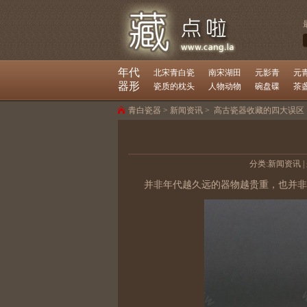
年代
北宋青白瓷
南宋湖田
元影青
元
器形
瓷质的枕头
人物动物
碗盘碟
茶
青白瓷器
>
新闻资讯
>
高古瓷器收藏的四大误区
分类:
新闻资讯
|
并非年代越久远的器物越贵重，也并非