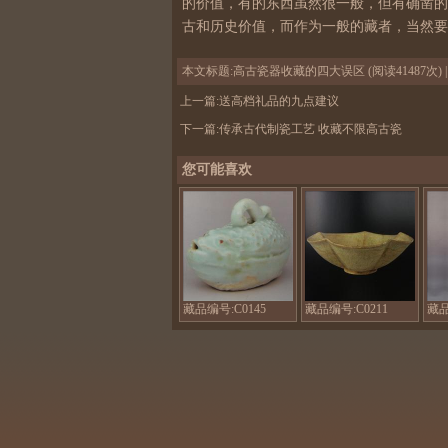
的价值，有的东西虽然很一般，但有确凿的
古和历史价值，而作为一般的藏者，当然要
本文标题:
高古瓷器收藏的四大误区
(阅读41487次)
上一篇:
送高档礼品的九点建议
下一篇:
传承古代制瓷工艺 收藏不限高古瓷
您可能喜欢
南
北
宋
宋
景
青
德
白
镇
釉
湖
荷
田
叶
藏品编号:C0145
藏品编号:C0211
藏品
窑
盏
瓷
五
器
瓣
鱼
碗
形
繁
水
昌
滴
窑