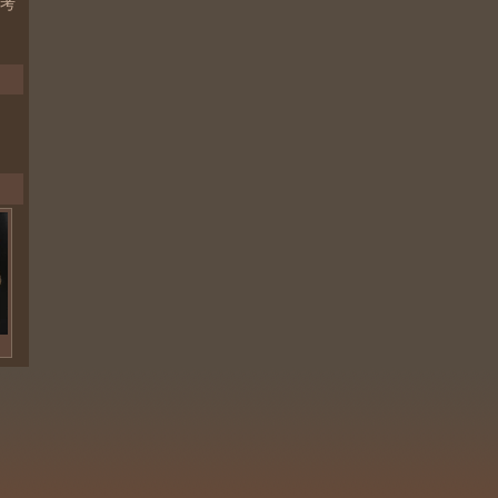
考
北
宋
青
白
瓷
器
荷
花
托
盏/
茶
盏
繁
昌