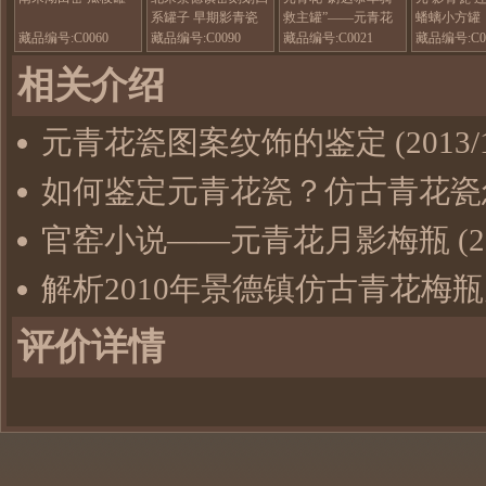
系罐子 早期影青瓷
救主罐”——元青花
蟠螭小方罐
器
八大罐
藏品编号:C0060
藏品编号:C0090
藏品编号:C0021
藏品编号:C0
相关介绍
元青花瓷图案纹饰的鉴定
(2013/
如何鉴定元青花瓷？仿古青花瓷
官窑小说——元青花月影梅瓶
(2
解析2010年景德镇仿古青花梅
评价详情