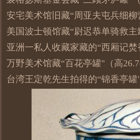
安宅美术馆旧藏“周亚夫屯兵细柳营罐
美国波士顿馆藏“尉迟恭单骑救主罐"
亚洲一私人收藏家藏的“西厢记焚香
万野美术馆藏“百花亭罐"（高26.7
台湾王定乾先生拍得的“锦香亭罐