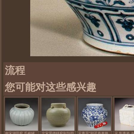
流程
您可能对这些感兴趣
南宋湖田窑 瓜棱罐
北宋景德镇窑刻划四
元青花“尉迟恭单骑
元 影青瓷 