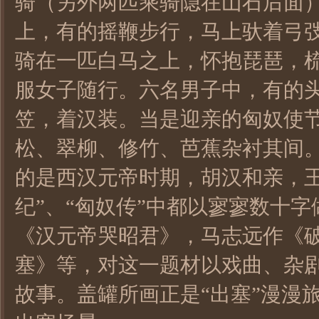
骑（另外两匹乘骑隐在山石后面
上，有的摇鞭步行，马上驮着弓
骑在一匹白马之上，怀抱琵琶，
服女子随行。六名男子中，有的
笠，着汉装。当是迎亲的匈奴使
松、翠柳、修竹、芭蕉杂衬其间。
的是西汉元帝时期，胡汉和亲，
纪”、“匈奴传”中都以寥寥数十
《汉元帝哭昭君》，马志远作《
塞》等，对这一题材以戏曲、杂
故事。盖罐所画正是“出塞”漫漫