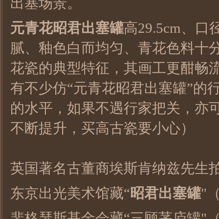
出塞场景。
元青花昭君出塞罐
高29.5cm、口
腻、釉色白而均匀、青花色料十
花瓷的典型特征，其画工更酣畅
有不少仿“元青花昭君出塞罐”的
的水平，如果不遇行家把关，亦
不断提升，买高古瓷要小心）
英国著名古董商埃斯肯纳兹先生拍
东京出光美术馆藏“
昭君出塞罐
"
裴格瑟斯基金会藏“三顾茅庐罐"（高