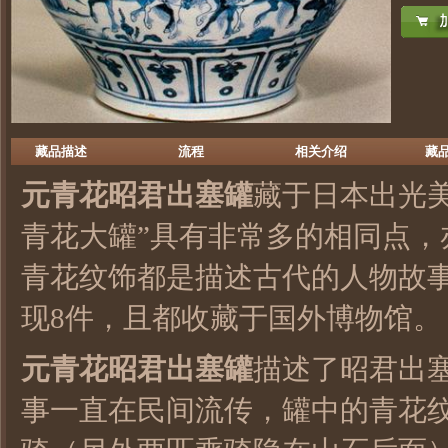
藏品描述
流程
相关介绍
藏
元青花
昭君出塞罐
藏于日本出光
青花大罐”具有非常多的相同点，
青花纹饰都是描述古代的人物故
现8件，且都收藏于国外博物馆。
元青花昭君出塞罐
描述了昭君出塞
事一直在民间流传，罐中的青花