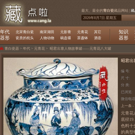
最大、最全的
青白瓷
藏品网站 |
藏
2026年8月7日 星期五
年代
知识
北宋青白瓷
南宋湖田
元影青
元青花
其它
器形
器形
瓷质的枕头
人物动物
碗盘碟
茶盏钵
酒壶
青白瓷器
>
年代
>
元青花
>
昭君出塞人物故事罐——元青花八大罐
昭君出
编 号:
尺 寸:
分 类:
已浏览:
微信电话
上一条
-
元青花八
底径1
色料十
的典型