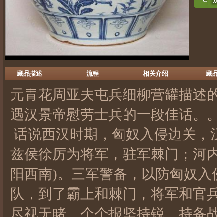
藏品描述
流程
相关介绍
藏
元青花周亚夫屯兵细柳营罐描述
遇汉景帝慰劳士兵的一段佳话。
话说西汉时期，匈奴入侵边关，
兹侯徐厉为将军，驻军棘门；河内
阳西南)。三军警备，以防匈奴入
队，到了霸上和棘门，将军和官
尽视无睹，个个报坚持锐，持备