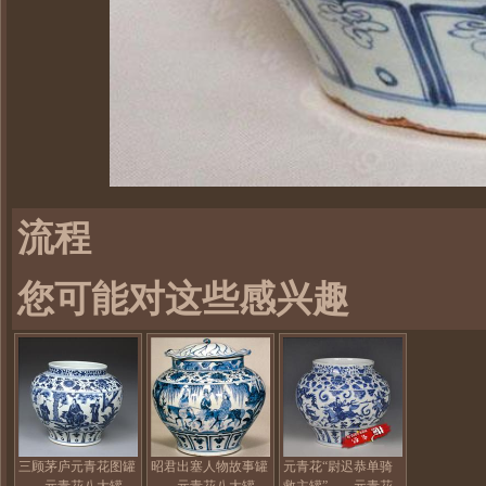
流程
您可能对这些感兴趣
三顾茅庐元青花图罐
昭君出塞人物故事罐
元青花“尉迟恭单骑
——元青花八大罐
——元青花八大罐
救主罐”——元青花