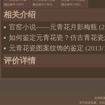
八大罐
藏品编号:C0019
藏品编号:C0018
藏品编号:C0021
相关介绍
官窑小说——元青花月影梅瓶
(2
如何鉴定元青花瓷？仿古青花瓷
元青花瓷图案纹饰的鉴定
(2013/
评价详情
友情链
宋代瓷器收藏、古玩