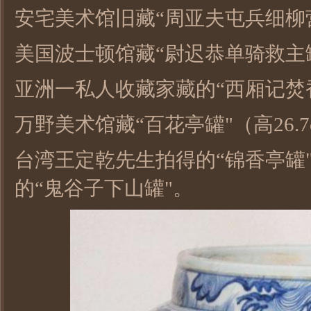
安宅美术馆旧藏“周亚夫屯兵细柳营罐
美国波士顿馆藏“尉迟恭单骑救主罐"
亚洲一私人收藏家藏的“西厢记焚香
万野美术馆藏“百花亭罐"（高26.7
台湾王定乾先生拍得的“锦香亭罐
的“鬼谷子下山罐"。