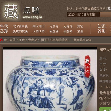
最大、最全的
青白瓷
藏品网站 |
藏
2026年8月9日 星期日
年代
知识
北宋青白瓷
南宋湖田
元影青
元青花
其它
器形
器形
瓷质的枕头
人物动物
碗盘碟
茶盏钵
酒壶
青白瓷器
>
年代
>
元青花
>
周亚夫屯兵细柳营罐——元青花八大罐
周亚夫
编 号:
尺 寸:
分 类:
已浏览:
微信电话
上一条
-
元青花周
径34.
大罐”