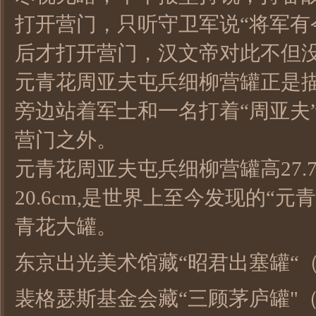
打开营门，只听守卫军说“将军有
后才打开营门，汉文帝对此不但没
元青花周亚夫屯兵细柳营罐正是
旁边站着军士和一名打着“周亚夫
营门之外。
元青花周亚夫屯兵细柳营罐高27.7c
20.6cm,是世界上至今发现的
青花大罐。
东京出光美术馆藏“昭君出塞罐“（高
裴格瑟斯基金会藏“三顾茅庐罐"（高