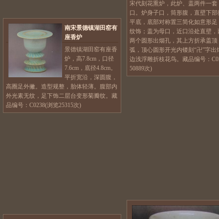
宋代刻花熏炉，此炉、盖两件一套
口。炉身子口，筒形腹，直壁下部
平底，底部对称置三简化如意形足
南宋景德镇湖田窑有
纹饰；盖为母口，近口沿处直壁，
座香炉
两个圆形出烟孔，其上方折承盖顶
景德镇湖田窑有座香
弧，顶心圆形开光内镂刻“卍”字出
炉，高7.8cm，口径
边浅浮雕折枝花鸟。藏品编号：C02
7.6cm，底径4.8cm。
50889次)
平折宽沿，深圆腹，
高圈足外撇。造型规整，胎体轻薄。腹部内
外光素无纹，足下饰二层台变形菊瓣纹。藏
品编号：C0238(浏览25315次)