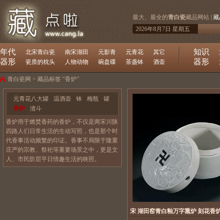
最大、最全的
青白瓷
藏品网站 |
藏
2026年8月7日 星期五
年代
知识
北宋青白瓷
南宋湖田
元影青
元青花
其它
器形
器形
瓷质的枕头
人物动物
碗盘碟
茶盏钵
酒壶
青白瓷网
> 藏品标签 “香炉”
元青花八大罐
温酒壶
钵
梅瓶
罐
香炉
渣斗
香炉用于燃焚香药的香炉，不仅是两宋川陕
四路人们日常生活的生动写照，也是那个时
代香事活动频繁的印证。香事不局限于隆重
庄严的宗教、祭祀等重要场景之中，更是文
人、市民阶层平日情趣生活的映照。
宋 湖田窑青白釉万字熏炉 刻花香