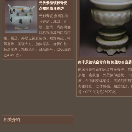
元代景德镇影青瓷
点褐彩曲耳香炉
元影青瓷 点褐彩曲
耳香炉，洗口，直
颈，溜肩，肩部两侧
对称置曲耳与口沿衔
接，圈足。外壁点褐彩装饰，褐彩稀疏，错
落有致，美观大方。胎体厚实，施青白釉，
釉层肥厚，釉质温润。藏品编号：C0205(浏
览43491次)
南宋景德镇窑青白釉 刻莲纹有座
南宋景德镇窑刻莲纹有座香炉，唇
束颈，扁鼓腹，外壁刻仰莲纹，下
座，台面刻变体菊纹。底足刻变形
典雅端庄，立体感强。胎质细洁。
号：C0210(浏览25927次)
相关介绍