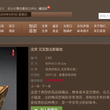
最大、最全的
青白瓷
藏品网站 |
藏品区
2026年8月9日 星期日
知识
青花
其它
文章
鉴定
古窑口
古玩市场
关于我们
器形
盏钵
酒壶
文房
瓷盒
瓶罐炉
标本残片
其它器形
北宋 元宝型点彩瓷枕
编 号:
C302
尺 寸:
长约16.5-10.2cm
分 类:
瓷质的枕头
北宋青白瓷
|
已浏览:
29373 次 -
查看所有评价
18979888681
微信电话:
上一条
-
下一条
这是个典型的高品级藏品，整体基本是完整的、仅几
小磕皮，点的梅花型褐彩非常漂亮，形制也非常好看
瓷枕类的品种稀少，是一件非常少的好标本。