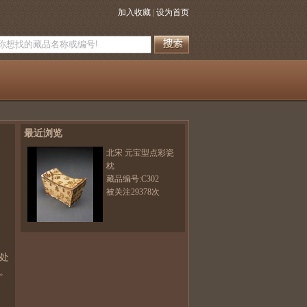
加入收藏
|
设为首页
最近浏览
北宋 元宝型点彩瓷
枕
藏品编号:C302
被关注29378次
处
。