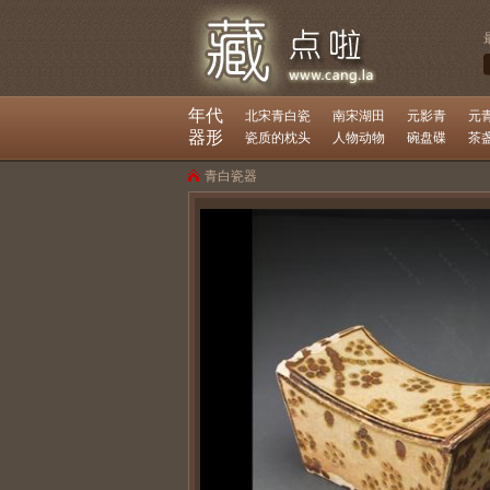
年代
北宋青白瓷
南宋湖田
元影青
元
器形
瓷质的枕头
人物动物
碗盘碟
茶
青白瓷器