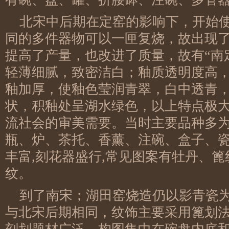
北宋中后期在定窑的影响下，开始
同的多件器物可以一匣复烧，故出现
提高了产量，也改进了质量，故有“南
轻薄细腻，致密洁白；釉质透明度高
釉加厚，使釉色莹润青翠，白中透青
状，积釉处呈湖水绿色，以上特点极
流社会的审美需要。当时主要品种多为
瓶、炉、茶托、香薰、注碗、盒子、
丰富,刻花器盛行,常见图案有牡丹、
纹。
到了南宋；湖田窑烧造仍以影青瓷
与北宋后期相同，纹饰主要采用篦划