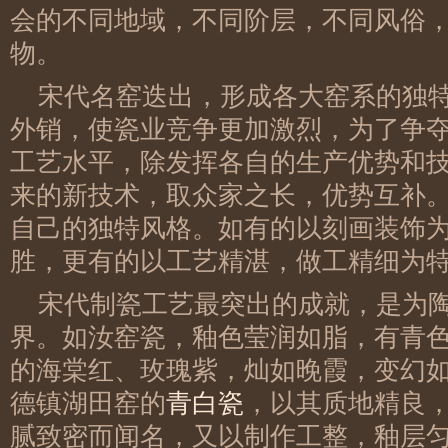
会的不同地域，不同阶层，不同风俗
物。
宋代名窑迭出，形成各大窑系的独
外销，使瓷业竞争更加激烈，为了争
工艺水平，除发挥各自的生产优势和
来的新技术，取众家之长，优势互补
自己的独特风格。如有的以刻画装饰
胜，更有的以工艺精湛，做工精细为
宋代制瓷工艺最突出的成就，是为
界。如汝窑瓷，釉色莹润如脂，有青
的海棠红、玫瑰紫，灿如晚霞，变幻
德镇湖田窑的
青白瓷
，以其质地精良
腻致密而闻名，又以制作工整，釉层