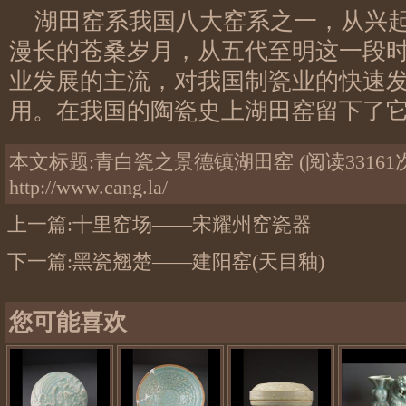
湖田窑系我国八大窑系之一，从兴
漫长的苍桑岁月，从五代至明这一段
业发展的主流，对我国制瓷业的快速
用。在我国的陶瓷史上湖田窑留下了
本文标题:
青白瓷之景德镇湖田窑
(阅读33161
http://www.cang.la/
上一篇:
十里窑场——宋耀州窑瓷器
下一篇:
黑瓷翘楚——建阳窑(天目釉)
您可能喜欢
宋
南
北
元
宋
宋
湖
湖
湖