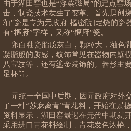
由于湖田窑也是“浮梁磁局”的定点窑
击，制瓷技术发生了变革。首先是创烧
釉”瓷是专为元政府[樞密院]定烧的
有“樞府”字样，又称“樞府”瓷。
卵白釉瓷胎质灰白，颗粒大，釉色
凝脂般的质感，纹饰常见在器物内壁
八宝纹等，还有鎏金装饰的。器形主
足杯等。
元统一全国中后期，因元政府对外
了一种“苏麻离青”青花料，开始在景
资料显示，湖田窑最迟在元代中期就
采用进口青花料绘制，青花发色浓艳