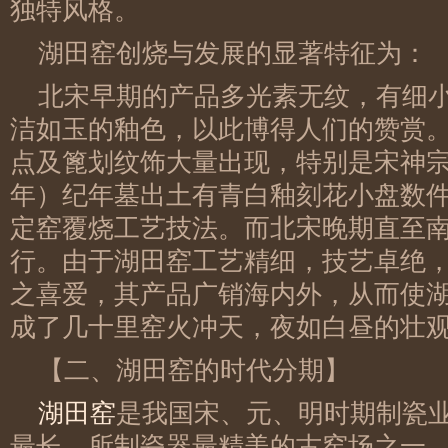
独特风格。
湖田窑创烧与发展的显著特征为：
北宋早期的产品多光素无纹，有细
洁如玉的釉色，以此博得人们的赞赏
点及篦划纹饰大量出现，特别是宋神宗元丰
年）纪年墓出土有青白釉刻花小盘数
定窑覆烧工艺技法。而北宋晚期直至
行。由于湖田窑工艺精细，技艺卓绝
之喜爱，其产品广销海内外，从而使
成了几十里窑火冲天，夜如白昼的壮
【二、湖田窑的时代分期】
湖田窑
是我国宋、元、明时期制瓷
最长，所制瓷器最精美的古窑场之一