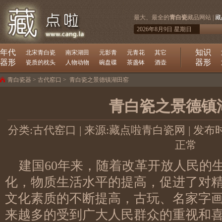
最大、最全的
青白瓷
藏品网站 |
藏
2026年8月9日 星期日
年代
知识
北宋青白瓷
南宋湖田
元影青
元青花
其它
器形
器形
瓷质的枕头
人物动物
碗盘碟
茶盏钵
酒壶
青白瓷器
>
古代窑口
>
青白瓷之景德镇湖田窑
青白瓷之景德镇
分类:
古代窑口
| 来源:藏点啦青白瓷网 | 发布时间:20
正常
建国60年来，随着改革开放人民的
化，物质生活水平的提高，促进了对
文化素质的不断提高，古玩、名家字
来越多的受到广大人民群众的重视和