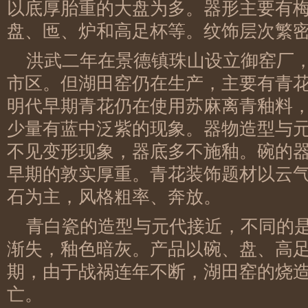
以底厚胎重的大盘为多。器形主要有
盘、匜、炉和高足杯等。纹饰层次繁
洪武二年在景德镇珠山设立御窑厂
市区。但湖田窑仍在生产，主要有青
明代早期青花仍在使用苏麻离青釉料
少量有蓝中泛紫的现象。器物造型与
不见变形现象，器底多不施釉。碗的
早期的敦实厚重。青花装饰题材以云
石为主，风格粗率、奔放。
青白瓷的造型与元代接近，不同的
渐失，釉色暗灰。产品以碗、盘、高
期，由于战祸连年不断，湖田窑的烧
亡。