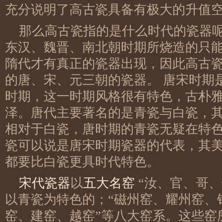
充分说明了高古瓷具备有极大的升值
那么高古瓷指的是什么时代的瓷器
东汉、魏晋、南北朝时期所烧造的只
隋代才有真正的瓷器出现，因此高古
的唐、宋、元三朝的瓷器。 唐宋时期
时期，这一时期风格很有特色，古朴
泽。唐代主要著名的是青瓷与白瓷，
相对于白瓷，唐时期的青瓷无疑在特
瓷可以说是唐宋时期瓷器的代表，其
都要比白瓷更具时代特色。
宋代瓷器
以
五大名窑
“汝、官、哥、
以青瓷为特色的；“磁州窑、耀州窑、
窑、建窑、越窑”等八大窑系。这些窑