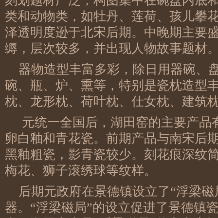
刻划题材广泛，构图集中在碗盘内底
类和动物类，如牡丹、莲荷、孩儿攀
泽透明度逊于北宋后期。中晚期主要
缛，层次较多，并出现人物故事题材
器物造型丰富多彩，除日用器碗、
碗、瓶、炉、熏等，特别是瓷枕造型
枕、龙形枕、荷叶枕、仕女枕、建筑
元统一全国后，湖田窑的主要产品
卵白釉和青花瓷。前期产品与南宋后
黑釉粗瓷，影青瓷较少。刻花痕深纹
梅花、狮子滚绣球等纹样。
后期元政府在景德镇设立了“浮梁磁
器。“浮梁磁局”的设立促进了景德镇