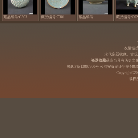
田
田
田
窑
窑
窑
双
六
剃
凤
盆
花
藏品编号:C303
藏品编号:C301
藏品编号:
藏品编号:C02
瓷
花
瓷
盒
盒
友情链
宋代瓷器收藏、古玩
瓷器收藏
品应当具有历史文
赣ICP备12007760号 公网安备案证字第44031
Copyright©201
版权所