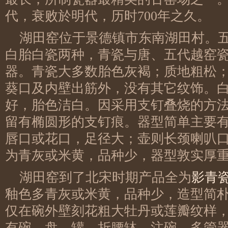
代，衰败於明代，历时700年之久。
湖田窑位于景德镇市东南湖田村。
白胎白瓷两种，青瓷与唐、五代越窑
器。青瓷大多数胎色灰褐；质地粗松
葵口及内壁出筋外，没有其它纹饰。
好，胎色洁白。因采用支钉叠烧的方
留有椭圆形的支钉痕。器型简单主要
唇口或花口，足径大；壶则长颈喇叭
为青灰或米黄，品种少，器型敦实厚
湖田窑到了北宋时期产品全为
影青
釉色多青灰或米黄，品种少，造型简
仅在碗外壁刻花粗大牡丹或莲瓣纹样
有碗、盘、罐、折腰缽、注碗