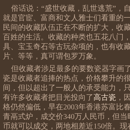
俗话说：“盛世收藏，乱世逃荒”，
就是官宦、富商和文人雅士们看重的
民间的收藏队伍正在不断的扩大，收
百姓的生活。收藏的种类也五花八门
具、宝玉奇石等古玩杂项的，也有收
片、等等，真可谓包罗万象。
但收藏者涉足最多的要数瓷器字画
瓷是收藏者追捧的热点，价格攀升的
间，但以超出了一般人的承受能力，
有许多收藏者把目光投向了
高古瓷
，
格仍然偏低，早在2003年香港苏富比
青鬲式炉，成交价340万人民币，但当
币就可以成交，两地相差近150倍。