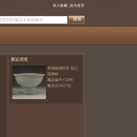
加入收藏
|
设为首页
最近浏览
景德镇湖田窑 花口
高脚杯
藏品编号:C0296
被关注54217次