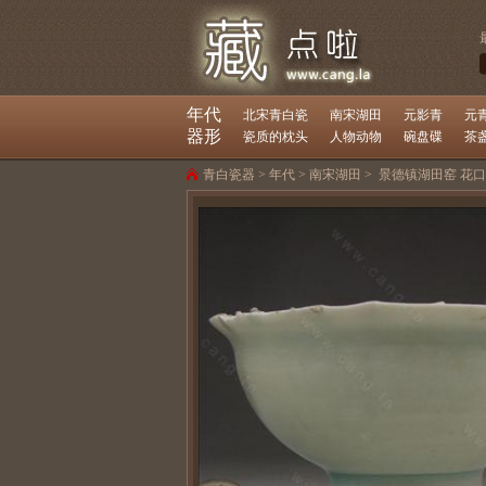
年代
北宋青白瓷
南宋湖田
元影青
元
器形
瓷质的枕头
人物动物
碗盘碟
茶
青白瓷器
>
年代
>
南宋湖田
>
景德镇湖田窑 花