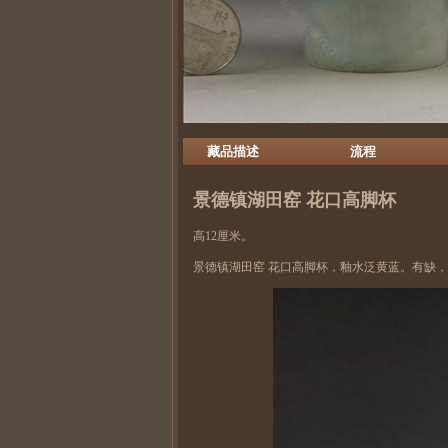
藏品描述
流程
景德镇
湖田窑
花口高脚杯
高12厘米。
景德镇湖田窑 花口高脚杯，釉水泛黄蓝。有缺