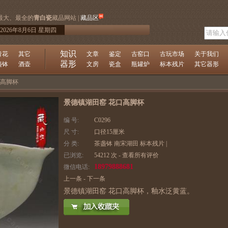
最大、最全的
青白瓷
藏品网站 |
藏品区
2026年8月6日 星期四
知识
青花
其它
文章
鉴定
古窑口
古玩市场
关于我们
器形
盏钵
酒壶
文房
瓷盒
瓶罐炉
标本残片
其它器形
口高脚杯
景德镇湖田窑 花口高脚杯
编 号:
C0296
尺 寸:
口径15厘米
分 类:
茶盏钵
南宋湖田
标本残片
|
已浏览:
54212 次 -
查看所有评价
18979888681
微信电话:
上一条
-
下一条
景德镇湖田窑 花口高脚杯，釉水泛黄蓝。