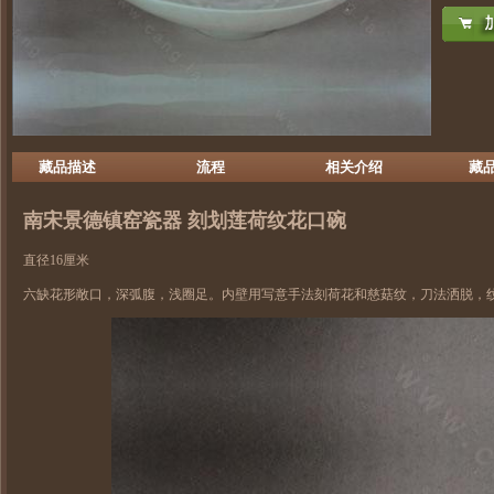
藏品描述
流程
相关介绍
藏
南宋
景德镇窑
瓷器 刻划莲荷纹花口碗
直径16厘米
六缺花形敞口，深弧腹，浅圈足。内壁用写意手法刻荷花和慈菇纹，刀法洒脱，