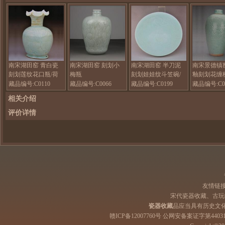
南宋湖田窑 青白瓷
南宋湖田窑 刻划小
南宋湖田窑 半刀泥
南宋景德镇
刻划莲纹花口瓶/荷
梅瓶
刻划娃娃纹斗笠碗/
釉刻划花缠
叶口瓶
盏
梅瓶
藏品编号:C0110
藏品编号:C0066
藏品编号:C0199
藏品编号:C0
相关介绍
评价详情
友情链
宋代瓷器收藏、古玩
瓷器收藏
品应当具有历史文
赣ICP备12007760号 公网安备案证字第44031