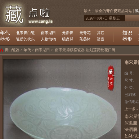
最大、最全的
青白瓷
藏品网站 |
藏
2026年8月7日 星期五
年代
知识
北宋青白瓷
南宋湖田
元影青
元青花
其它
器形
器形
瓷质的枕头
人物动物
碗盘碟
茶盏钵
酒壶
青白瓷器
>
年代
>
南宋湖田
>
南宋景德镇窑瓷器 刻划莲荷纹花口碗
南宋景
编 号:
尺 寸:
分 类:
已浏览:
微信电话
上一条
-
南宋景
深弧腹
法洒脱
如冰似