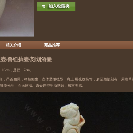
相关介绍
藏品推荐
壶/兽纽执壶/刻划酒壶
：10cm，足径：7cm。
真，昂首翘尾，栩栩如生；壶体呈橄榄型，肩上 用弦纹装饰，肩至颈部刻有一周卷草
，釉质光润，壶底露胎。该壶造型生动别致，极富美感。