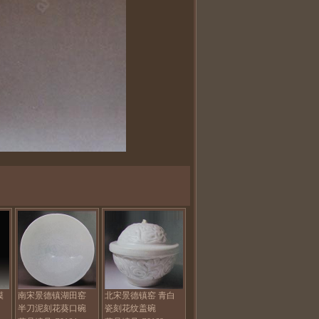
模
南宋景德镇湖田窑
北宋景德镇窑 青白
半刀泥刻花葵口碗
瓷刻花纹盖碗