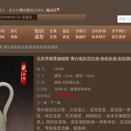
最大、最全的
青白瓷
藏品网站 |
藏品区
2026年8月7日 星期五
知识
青花
其它
文章
鉴定
古窑口
古玩市场
关于我们
器形
盏钵
酒壶
文房
瓷盒
瓶罐炉
标本残片
其它器形
窑 青白瓷刻花注壶/兽纽执壶/刻划酒壶
北宋早期景德镇窑 青白瓷刻花注壶/兽纽执壶/刻划酒
编 号:
C0106
尺 寸:
通高：22cm，腹径：10cm
分 类:
酒壶
北宋青白瓷
|
已浏览:
30300 次 -
查看所有评价
18979888681
微信电话:
上一条
-
下一条
青白瓷刻花注壶，注壶直口，直筒套盖，盖顶塑一兽
纽，神态逼真，昂首翘尾，栩栩如生；壶体呈橄榄型
肩上 用弦纹装饰，肩至颈部刻有一周卷草纹，壶流
长，弯曲弧度流畅，圆曲柄。