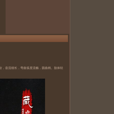
纹，壶流细长，弯曲弧度流畅，圆曲柄。胎体轻