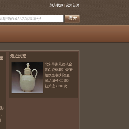
加入收藏
|
设为首页
最近浏览
壶
北宋早期景德镇窑
青白瓷刻花注壶/兽
纽执壶/刻划酒壶
藏品编号:C0106
被关注30301次
形
，
细