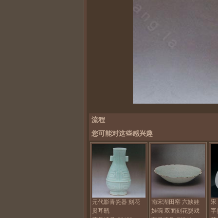
流程
您可能对这些感兴趣
元代影青瓷器 刻花
南宋湖田窑 六缺娃
宋
贯耳瓶
娃碗 双面刻花婴戏
字