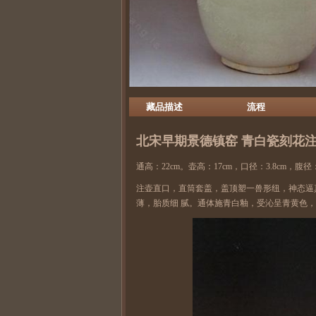
藏品描述
流程
北宋早期
景德镇窑
青白瓷
刻花注
通高：22cm。壶高：17cm，口径：3.8cm，腹径
注壶直口，直筒套盖，盖顶塑一兽形纽，神态逼
薄，胎质细 腻。通体施青白釉，受沁呈青黄色