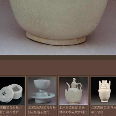
 湖田窑青白釉万
北宋景德镇窑青白釉
北宋景德镇窑 青白
北宋湖田窑 刻花 
熏炉 刻花香炉
刻花板沿茶盏托
釉刻划菊花纹兽纽注
印五管瓶