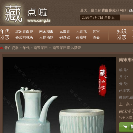
最大、最全的
青白瓷
藏品网站 |
藏
2026年8月7日 星期五
年代
知识
北宋青白瓷
南宋湖田
元影青
元青花
其它
器形
器形
瓷质的枕头
人物动物
碗盘碟
茶盏钵
酒壶
青白瓷器
>
年代
>
南宋湖田
>
南宋湖田窑温酒壶
南宋湖
编 号:
尺 寸:
分 类:
已浏览:
微信电话
上一条
-
南宋湖
径6.8