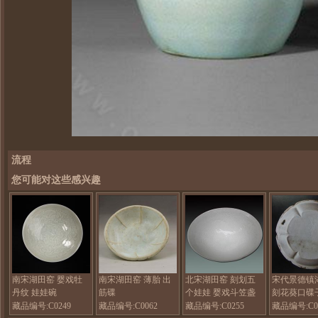
流程
您可能对这些感兴趣
南宋湖田窑 婴戏牡
南宋湖田窑 薄胎 出
北宋湖田窑 刻划五
宋代景德镇
丹纹 娃娃碗
筋碟
个娃娃 婴戏斗笠盏
刻花葵口碟
碟
藏品编号:C0249
藏品编号:C0062
藏品编号:C0255
藏品编号:C0