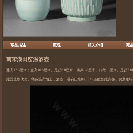
藏品描述
流程
相关介绍
藏
南宋
湖田窑
温酒壶
通高17.8厘米；壶高16.8厘米、足径6.8厘米、碗高8.8厘米、口径13厘米、足径7.
此器造型优美、釉色温润如玉，酒壶、温碗历经800于年还能如此完整，实属难得