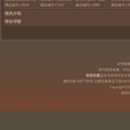
梅瓶
小执壶/酒壶
壶
叶口瓶
藏品编号:C0038
藏品编号:C0107
藏品编号:C0080
藏品编号:C0
相关介绍
评价详情
友情链
宋代瓷器收藏、古玩
瓷器收藏
品应当具有历史文
赣ICP备12007760号 公网安备案证字第44031
Copyright©201
版权所