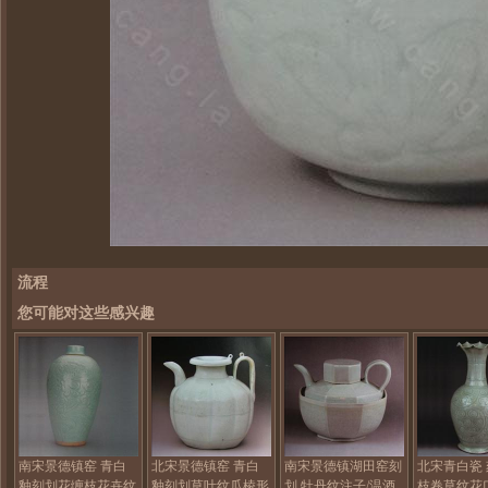
流程
您可能对这些感兴趣
南宋景德镇窑 青白
北宋景德镇窑 青白
南宋景德镇湖田窑刻
北宋青白瓷
釉刻划花缠枝花卉纹
釉刻划草叶纹瓜棱形
划 牡丹纹注子/温酒
枝卷草纹花