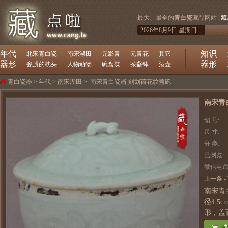
最大、最全的
青白瓷
藏品网站 |
藏
2026年8月9日 星期日
年代
知识
北宋青白瓷
南宋湖田
元影青
元青花
其它
器形
器形
瓷质的枕头
人物动物
碗盘碟
茶盏钵
酒壶
青白瓷器
>
年代
>
南宋湖田
>
南宋青白瓷器 刻划荷花纹盖碗
南宋青
编 号:
尺 寸:
分 类:
已浏览:
微信电话
上一条
-
南宋青
径4.
形，盖