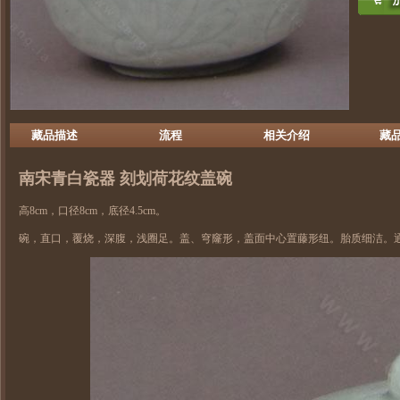
藏品描述
流程
相关介绍
藏
南宋
青白瓷
器 刻划荷花纹盖碗
高8cm，口径8cm，底径4.5cm。
碗，直口，覆烧，深腹，浅圈足。盖、穹窿形，盖面中心置藤形纽。胎质细洁。