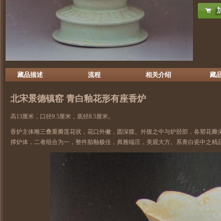
藏品描述
流程
相关介绍
藏
北宋
景德镇窑
青白釉花形有座香炉
高13厘米，口径9.5厘米，底径8.5厘米。
香炉主体雕三叠重瓣莲花状，花口外撇，圆深腹。外腹之中与炉胫部，各塑花瓣
撑炉体，二者组合为一，整件胎釉极佳，典雅端庄，美观大方。系
青白瓷
中之精