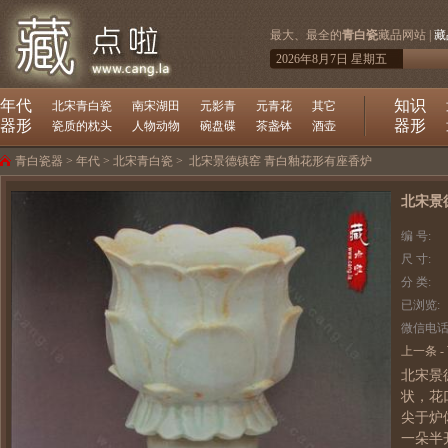
最大、最全的
青白瓷
藏品网站 |
藏
2026年8月7日 星期五
年代
知识
北宋青白瓷
南宋湖田
元影青
元青花
其它
器形
器形
瓷质的枕头
人物动物
碗盘碟
茶盏钵
酒壶
青白瓷器
>
年代
>
北宋青白瓷
>
北宋景德镇窑 青白釉花形有座香炉
北宋景
编 号:
尺 寸:
分 类:
已浏览:
微信电话
上一条
-
北宋景
状，花
尖于炉
一朵半