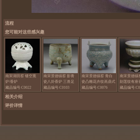
流程
您可能对这些感兴趣
南宋湖田窑 镂空熏
南宋景德镇窑 影青
南宋景德镇窑 青白
南宋景德镇
炉/香炉
瓷八卦香炉 三兽足
瓷凸雕花卉纹鬲鼎式
刻莲纹有座
香炉
藏品编号:C0022
藏品编号:C0103
藏品编号:C0076
藏品编号:C0
相关介绍
评价详情