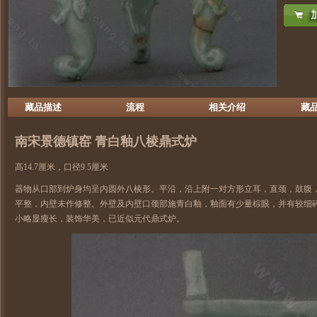
藏品描述
流程
相关介绍
藏
南宋
景德镇窑
青白釉八棱鼎式炉
高14.7厘米，口径9.5厘米
器物从口部到炉身均呈内圆外八棱形。平沿，沿上附一对方形立耳，直颈，鼓腹
平整，内壁未作修整。外壁及内壁口颈部施青白釉，釉面有少量棕眼，并有较细
小略显瘦长，装饰华美，已近似元代鼎式炉。