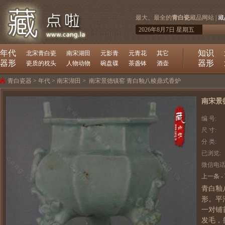
最大、最全的
青白瓷
藏品网站 |
藏
2026年8月7日 星期五
年代
知识
北宋青白瓷
南宋湖田
元影青
元青花
其它
器形
器形
瓷质的枕头
人物动物
碗盘碟
茶盏钵
酒壶
青白瓷器
>
年代
>
南宋湖田
>
南宋景德镇窑 青白釉八棱鼎式香炉
南宋景
编 号:
尺 寸:
分 类:
已浏览:
微信电话
上一条
-
青白釉
形。平
一对铺
发毛，