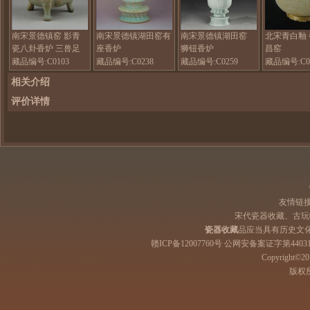
南宋景德镇窑 影青
南宋景德镇湖田窑有
南宋景德镇湖田窑
北宋青白釉 
瓷八卦香炉 三兽足
座香炉
狮钮香炉
昌窑
藏品编号:C0103
藏品编号:C0238
藏品编号:C0259
藏品编号:C0
相关介绍
评价详情
友情链
宋代瓷器收藏、古玩
瓷器收藏
品应当具有历史文
赣ICP备12007760号 公网安备案证字第44031
Copyright©201
版权所