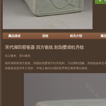
藏品描述
流程
相关介绍
藏
宋代
湖田窑
瓷器 四方瓷枕 刻划婴戏牡丹纹
长22厘米、宽10厘米
南宋湖田窑四方瓷枕，四面刻划婴戏于牡丹花间，刀法犀利流畅，所刻娃娃体态
的瓷枕还是非常少见的，市场上偶尔出现的是早期泛黄的
青白瓷
枕。