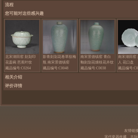
流程
您可能对这些感兴趣
北宋湖田窑 刻划印
影青刻划花卷草纹梅
南宋景德镇窑 青白
南宋湖田窑
花盖碗 芭蕉叶纹
瓶 南宋景德镇窑
釉刻划花缠枝花卉纹
人 花口盘
梅瓶
藏品编号:C0264
藏品编号:C0048
藏品编号:C0038
藏品编号:C0
相关介绍
评价详情
友情链
宋代瓷器收藏、古玩