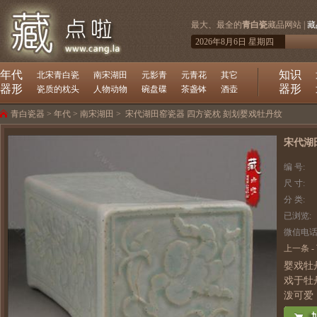
最大、最全的
青白瓷
藏品网站 |
藏
2026年8月6日 星期四
年代
知识
北宋青白瓷
南宋湖田
元影青
元青花
其它
器形
器形
瓷质的枕头
人物动物
碗盘碟
茶盏钵
酒壶
青白瓷器
>
年代
>
南宋湖田
>
宋代湖田窑瓷器 四方瓷枕 刻划婴戏牡丹纹
宋代湖
编 号:
尺 寸:
分 类:
已浏览:
微信电话
上一条
-
婴戏牡
戏于牡
泼可爱