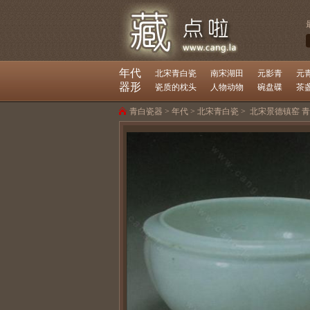
年代
北宋青白瓷
南宋湖田
元影青
元
器形
瓷质的枕头
人物动物
碗盘碟
茶
青白瓷器
>
年代
>
北宋青白瓷
>
北宋景德镇窑 