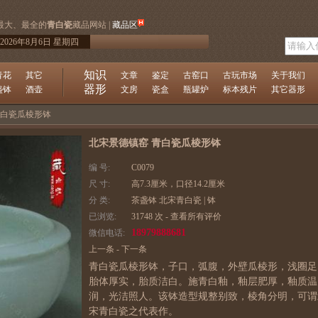
最大、最全的
青白瓷
藏品网站 |
藏品区
2026年8月6日 星期四
知识
青花
其它
文章
鉴定
古窑口
古玩市场
关于我们
器形
盏钵
酒壶
文房
瓷盒
瓶罐炉
标本残片
其它器形
青白瓷瓜棱形钵
北宋景德镇窑 青白瓷瓜棱形钵
编 号:
C0079
尺 寸:
高7.3厘米，口径14.2厘米
分 类:
茶盏钵
北宋青白瓷
|
钵
已浏览:
31748 次 -
查看所有评价
18979888681
微信电话:
上一条
-
下一条
青白瓷瓜棱形钵，子口，弧腹，外壁瓜棱形，浅圈足
胎体厚实，胎质洁白。施青白釉，釉层肥厚，釉质温
润，光洁照人。该钵造型规整别致，棱角分明，可谓
宋青白瓷之代表作。