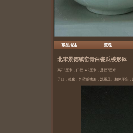
藏品描述
流程
北宋
景德镇窑
青白瓷
瓜棱形钵
高7.3厘米，口径14.2厘米，足径7厘米
子口，弧腹，外壁瓜棱形，浅圈足。胎体厚实，