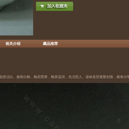
相关介绍
藏品推荐
胎质洁白。施青白釉，釉层肥厚，釉质温润，光洁照人。该钵造型规整别致，棱角分