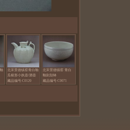
釉
北宋景德镇窑青白釉
北宋景德镇窑 青白
瓜棱形小执壶/酒壶
釉刻划钵
藏品编号:C0120
藏品编号:C0071