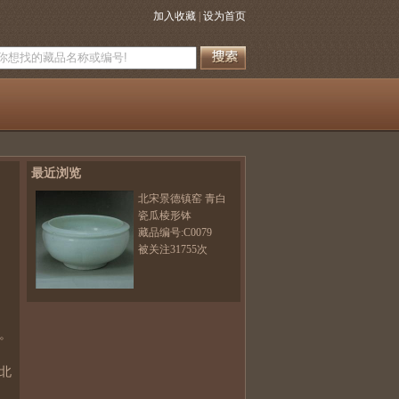
加入收藏
|
设为首页
最近浏览
北宋景德镇窑 青白
瓷瓜棱形钵
藏品编号:C0079
被关注31755次
。
北