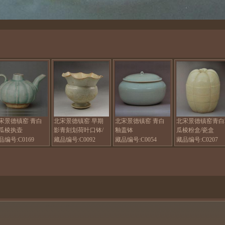
宋景德镇窑 青白
北宋景德镇窑 早期
北宋景德镇窑 青白
北宋景德镇窑青白
瓜棱执壶
影青刻划荷叶口钵/
釉盖钵
瓜棱粉盒/瓷盒
花口钵瓷器
品编号:C0169
藏品编号:C0092
藏品编号:C0054
藏品编号:C0207