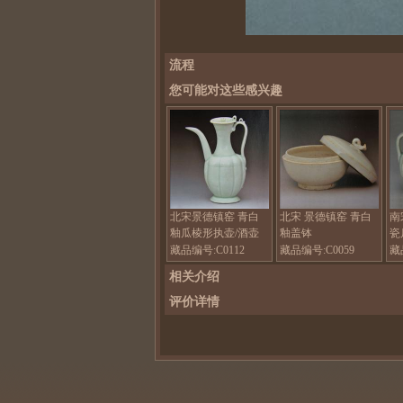
流程
您可能对这些感兴趣
北宋景德镇窑 青白
北宋 景德镇窑 青白
南
釉瓜棱形执壶/酒壶
釉盖钵
瓷
藏品编号:C0112
藏品编号:C0059
藏
相关介绍
评价详情