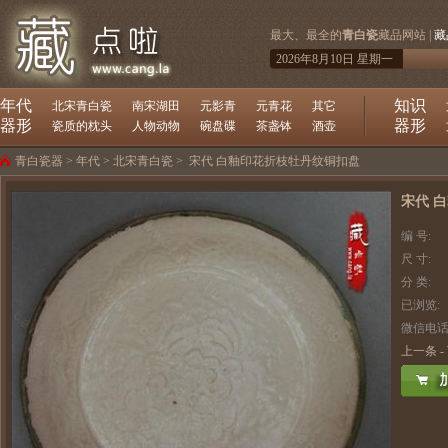
最大、最全的
青白瓷
藏品网站 |
藏
2026年8月10日 星期一
年代
知识
北宋青白瓷
南宋湖田
元影青
元青花
其它
器形
器形
瓷质的枕头
人物动物
碗盘碟
茶盏钵
酒壶
青白瓷器
>
年代
>
北宋青白瓷
>
宋代 白釉印花折枝牡丹纹铜扣盘
宋代 
编 号:
尺 寸:
分 类:
已浏览:
微信电话
上一条
-