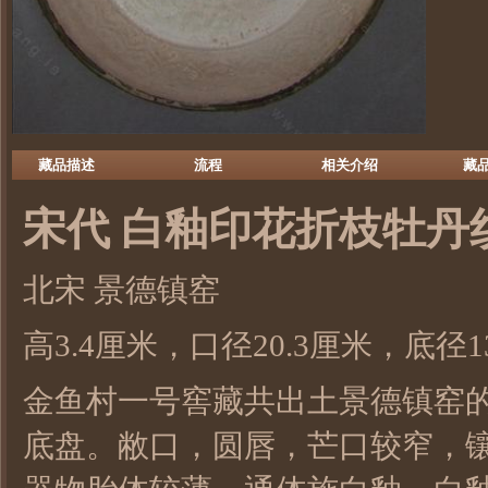
藏品描述
流程
相关介绍
藏
宋代 白釉印花折枝牡丹
北宋
景德镇窑
高3.4厘米，口径20.3厘米，底径1
金鱼村一号窖藏共出土景德镇窑
底盘。敝口，圆唇，芒口较窄，