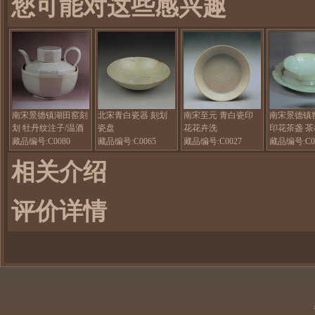
您可能对这些感兴趣
南宋景德镇湖田窑刻
北宋青白瓷器 刻划
南宋至元 青白瓷印
南宋景德镇
划 牡丹纹注子/温酒
瓷盘
花花卉洗
印花茶盏 
壶
藏品编号:C0080
藏品编号:C0065
藏品编号:C0027
藏品编号:C0
相关介绍
评价详情