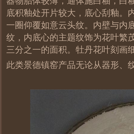
器物胎体较薄，通体施白釉，白
底积釉处开片较大，底心刮釉。
一圈仰覆如意云头纹。内壁与内
纹，内底心的主题纹饰为花叶繁
三分之一的面积。牡丹花叶刻画
此类景德镇窑产品无论从器形、