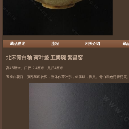
藏品描述
流程
相关介绍
藏
北宋青白釉 荷叶盏 五瓣碗 繁昌窑
高4.5厘米、口径12.4厘米、足径4厘米
五瓣曲花口，腹部压印较深，整体作荷叶形，斜弧腹，圈足。青白釉色泛青泛黄