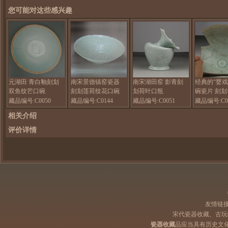
您可能对这些感兴趣
元湖田 青白釉刻划
南宋景德镇窑瓷器
南宋湖田窑 影青刻
经典的“婴戏
双鱼纹芒口碗
刻划莲荷纹花口碗
划荷叶口瓶
碗瓷片 刻
晰
藏品编号:C0050
藏品编号:C0144
藏品编号:C0051
藏品编号:C0
相关介绍
评价详情
友情链
宋代瓷器收藏、古玩
瓷器收藏
品应当具有历史文