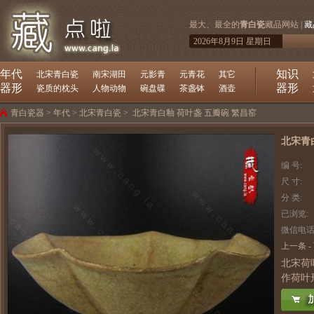
最大、最全的
青白瓷
藏品网站 |
藏
2026年8月9日 星期日
年代
知识
北宋青白瓷
南宋湖田
元影青
元青花
其它
器形
器形
瓷质的枕头
人物动物
碗盘碟
茶盏钵
酒壶
青白瓷器
>
年代
>
北宋青白瓷
>
北宋青白釉 荷叶盏 五瓣碗 繁昌窑
北宋青
编 号:
尺 寸:
分 类:
已浏览:
微信电话
上一条
-
北宋荷
作荷叶