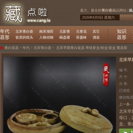
最大、最全的
青白瓷
藏品网站 |
藏
2026年8月8日 星期六
年代
知识
北宋青白瓷
南宋湖田
元影青
元青花
其它
器形
器形
瓷质的枕头
人物动物
碗盘碟
茶盏钵
酒壶
青白瓷器
>
年代
>
北宋青白瓷
>
北宋早期青白瓷器 蒂纽奁盒/粉盒/瓷盒 繁昌窑
北宋早
编 号:
尺 寸:
分 类:
已浏览:
微信电话
上一条
-
北宋早
母口，
盒。青