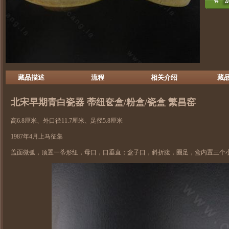
藏品描述
流程
相关介绍
藏
北宋早期
青白瓷
器 蒂纽奁盒/粉盒/瓷盒 繁昌窑
高6.8厘米、外口径11.7厘米、足径5.8厘米
1987年4月上马征集
盖面微弧，顶置一蒂形纽，母口，口垂直；盒子口，斜折腹，圈足，盒内置三个