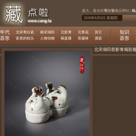
最大、最全的
青白瓷
藏品网站 |
藏
2026年8月6日 星期四
年代
知识
北宋青白瓷
南宋湖田
元影青
元青花
其它
器形
器形
瓷质的枕头
人物动物
碗盘碟
茶盏钵
酒壶
北宋湖田窑影青褐彩