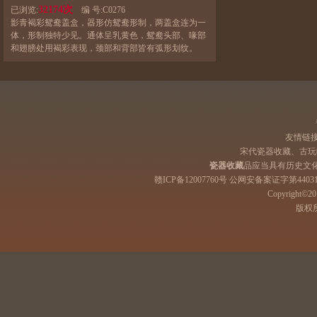
32174次
已浏览:
编 号:
C0276
影青褐彩鸳鸯盖盒，器形仿鸳鸯形制，两盖盒连为一
体，形制独特少见。通体呈乳黄色，鸳鸯头部、喙部
和翅膀处用褐彩表现，颈部和背部皆有弧形划纹。
友情链
宋代瓷器收藏、古玩
瓷器收藏
品应当具有历史文
赣ICP备12007760号 公网安备案证字第44031
Copyright©201
版权所