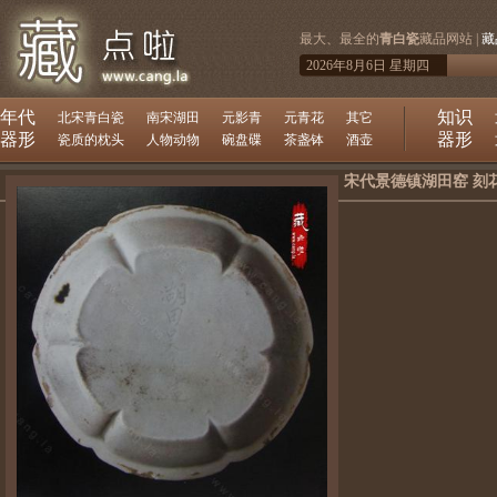
最大、最全的
青白瓷
藏品网站 |
藏
2026年8月6日 星期四
年代
知识
北宋青白瓷
南宋湖田
元影青
元青花
其它
器形
器形
瓷质的枕头
人物动物
碗盘碟
茶盏钵
酒壶
宋代景德镇湖田窑 刻