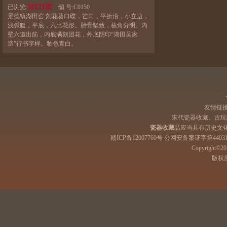
58121次
已浏览:
编 号:
C0150
景德镇湖田窑 刻花葵口碟，芒口，平折沿，小立边，
浅弧腹，平底，六出花形。胎骨坚致，棱角分明。内
壁六道出筋，内底满刻团花，外底阴印“湖田吴家
造”行书字样。釉色青白。
友情链
宋代瓷器收藏、古玩
瓷器收藏
品应当具有历史文
赣ICP备12007760号 公网安备案证字第44031
Copyright©201
版权所