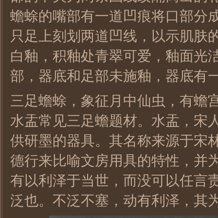
蟾蜍的嘴部有一道凹痕将口部分
只足上刻划两道凹线，以示肌肤
白釉，积釉处青翠可爱，釉面光
部，器底和足部未施釉，器底有
三足蟾蜍，象征月中仙虫，有蟾
水盂常见三足蟾题材。水盂，宋
供研墨的器具。其名称来源于宋
德行来比喻文房用具的特性，并
有以利泽于当世，而没可以任言
泛也。不泛不塞，动有利泽，其为