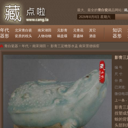
最大、最全的
青白瓷
藏品网站 |
藏
2026年8月8日 星期六
年代
知识
北宋青白瓷
南宋湖田
元影青
元青花
其它
器形
器形
瓷质的枕头
人物动物
碗盘碟
茶盏钵
酒壶
青白瓷器
>
年代
>
南宋湖田
>
影青三足蟾形水盂 南宋景德镇窑
影青三
编 号:
尺 寸:
分 类:
已浏览:
微信电话
上一条
-
影青三
捏塑成
蜍的背
头部到