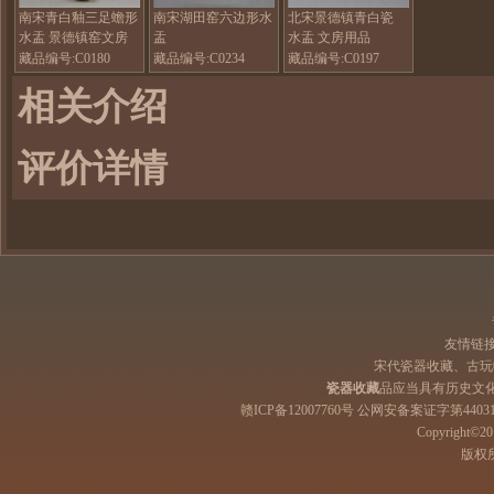
南宋青白釉三足蟾形
南宋湖田窑六边形水
北宋景德镇青白瓷
水盂 景德镇窑文房
盂
水盂 文房用品
用品
藏品编号:C0180
藏品编号:C0234
藏品编号:C0197
相关介绍
评价详情
友情链
宋代瓷器收藏、古玩
瓷器收藏
品应当具有历史文
赣ICP备12007760号 公网安备案证字第44031
Copyright©201
版权所