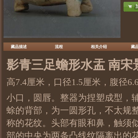
藏品描述
流程
相关介绍
藏
影青
三足蟾形水盂 南宋
高7.4厘米，口径1.5厘米，腹径6.6
小口，圆唇。整器为捏塑成型，
蜍的背部，为一圆形孔，不太规
称的花纹。头部有眼和鼻，触须
部的中央为两条凸线纹隔离出的