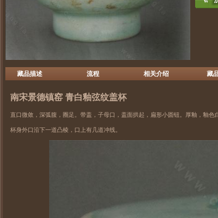
藏品描述
流程
相关介绍
藏
南宋
景德镇窑
青白釉弦纹盖杯
直口微敛，深弧腹，圈足。带盖，子母口，盖面拱起，扁形小圆钮。厚釉，釉色
杯身外口沿下一道凸棱，口上有几道冲线。