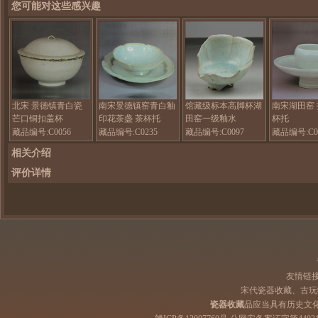
您可能对这些感兴趣
北宋 景德镇青白瓷
南宋景德镇窑青白釉
馆藏级标本高脚杯湖
南宋湖田窑 
芒口铜扣盖杯
印花茶盏 茶杯托
田窑一级釉水
杯托
藏品编号:C0056
藏品编号:C0235
藏品编号:C0097
藏品编号:C0
相关介绍
评价详情
友情链
宋代瓷器收藏、古玩
瓷器收藏
品应当具有历史文