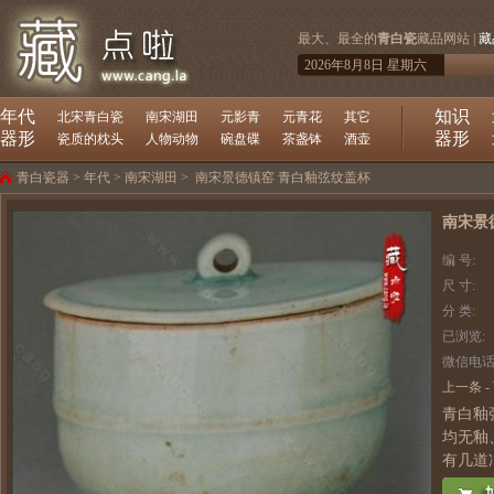
最大、最全的
青白瓷
藏品网站 |
藏
2026年8月8日 星期六
年代
知识
北宋青白瓷
南宋湖田
元影青
元青花
其它
器形
器形
瓷质的枕头
人物动物
碗盘碟
茶盏钵
酒壶
青白瓷器
>
年代
>
南宋湖田
>
南宋景德镇窑 青白釉弦纹盖杯
南宋景
编 号:
尺 寸:
分 类:
已浏览:
微信电话
上一条
-
青白釉
均无釉
有几道