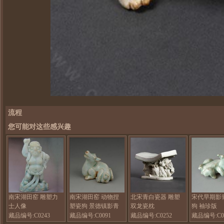
流程
您可能对这些感兴趣
南宋湖田窑 雕塑力
南宋湖田窑 动物捏
北宋青白瓷器 雕塑
宋代早期影
士人像
塑瓷狗 景德镇影青
双龙瓷枕
狗 袖珍版
瓷器
藏品编号:C0243
藏品编号:C0091
藏品编号:C0252
藏品编号:C0