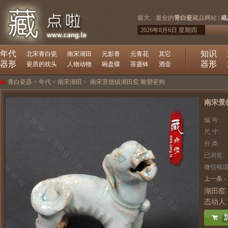
最大、最全的
青白瓷
藏品网站 |
藏
2026年8月6日 星期四
年代
知识
北宋青白瓷
南宋湖田
元影青
元青花
其它
器形
器形
瓷质的枕头
人物动物
碗盘碟
茶盏钵
酒壶
青白瓷器
>
年代
>
南宋湖田
>
南宋景德镇湖田窑 雕塑瓷狗
南宋景
编 号:
尺 寸:
分 类:
已浏览:
微信电话
上一条
-
湖田窑
态动人