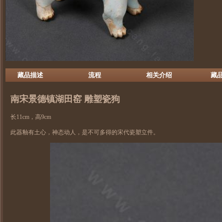
藏品描述
流程
相关介绍
藏
南宋景德镇
湖田窑
雕塑瓷狗
长11cm，高9cm
此器釉有土心，神态动人，是不可多得的宋代瓷塑立件。